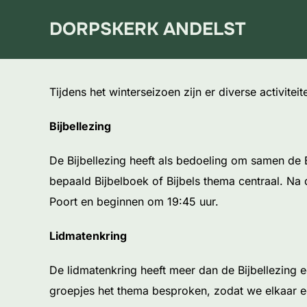
Ga
DORPSKERK ANDELST
naar
de
inhoud
Tijdens het winterseizoen zijn er diverse activit
Bijbellezing
De Bijbellezing heeft als bedoeling om samen de B
bepaald Bijbelboek of Bijbels thema centraal. N
Poort en beginnen om 19:45 uur.
Lidmatenkring
De lidmatenkring heeft meer dan de Bijbellezing 
groepjes het thema besproken, zodat we elkaar 