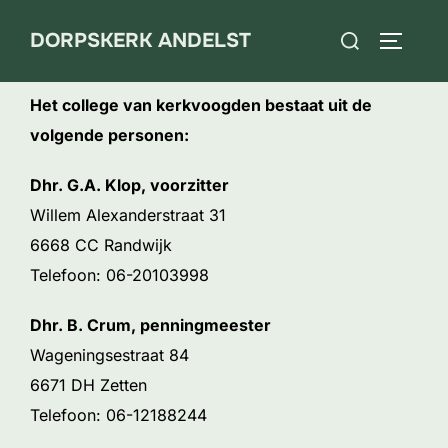
Ga
Zoek
DORPSKERK ANDELST
naar
TOGGLE
naar:
de
inhoud
Het college van kerkvoogden bestaat uit de
volgende personen:
Dhr. G.A. Klop, voorzitter
Willem Alexanderstraat 31
6668 CC Randwijk
Telefoon: 06-20103998
Dhr. B. Crum, penningmeester
Wageningsestraat 84
6671 DH Zetten
Telefoon: 06-12188244