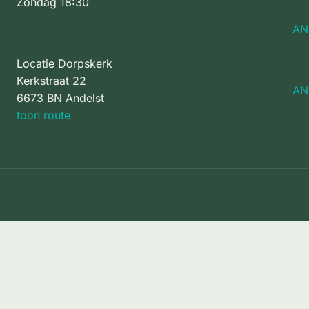
Zondag 18:30
AN
Locatie Dorpskerk
Kerkstraat 22
AN
6673 BN Andelst
toon route