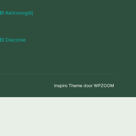
BI Kerkvoogdij
BI Diaconie
Inspiro Theme
door
WPZOOM